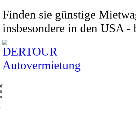
Finden sie günstige Mietwa
insbesondere in den USA 
uf
en
en
e