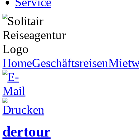
Service
Home
Geschäftsreisen
Mietw
dertour