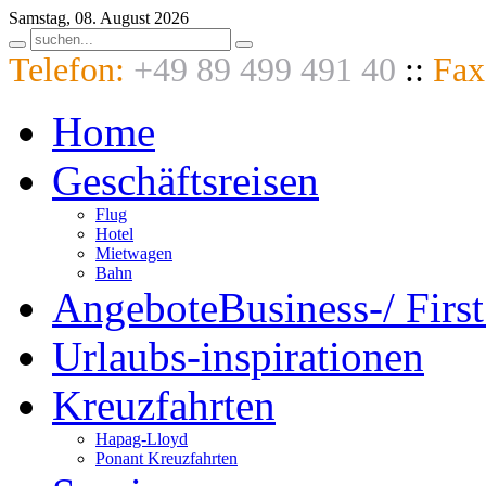
Samstag, 08. August 2026
Telefon:
+49 89 499 491 40
::
Fax
Home
Geschäftsreisen
Flug
Hotel
Mietwagen
Bahn
Angebote
Business-/ First
Urlaubs-
inspirationen
Kreuzfahrten
Hapag-Lloyd
Ponant Kreuzfahrten